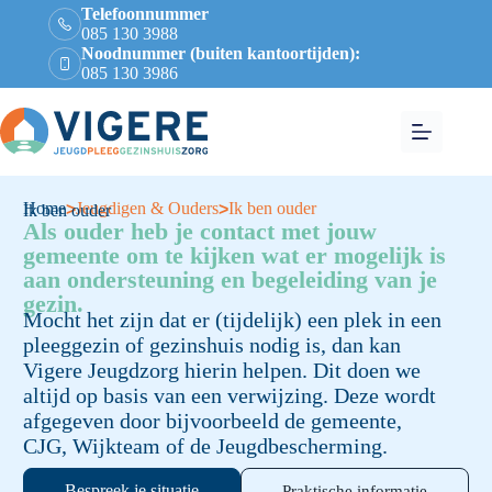
Telefoonnummer
085 130 3988
Noodnummer (buiten kantoortijden):
085 130 3986
Home
Jeugdigen & Ouders
Ik ben ouder
>
>
Ik ben ouder
Als ouder heb je contact met jouw
gemeente om te kijken wat er mogelijk is
aan ondersteuning en begeleiding van je
gezin.
Mocht het zijn dat er (tijdelijk) een plek in een
pleeggezin of gezinshuis nodig is, dan kan
Vigere Jeugdzorg hierin helpen. Dit doen we
altijd op basis van een verwijzing. Deze wordt
afgegeven door bijvoorbeeld de gemeente,
CJG, Wijkteam of de Jeugdbescherming.
Bespreek je situatie
Praktische informatie