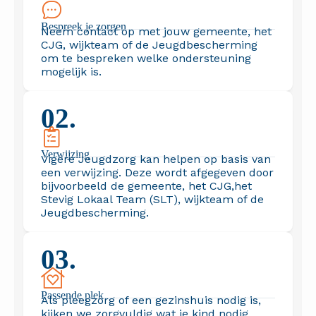
Bespreek je zorgen
Neem contact op met jouw gemeente, het
CJG, wijkteam of de Jeugdbescherming
om te bespreken welke ondersteuning
mogelijk is.
02.
Verwijzing
Vigere Jeugdzorg kan helpen op basis van
een verwijzing. Deze wordt afgegeven door
bijvoorbeeld de gemeente, het CJG,het
Stevig Lokaal Team (SLT), wijkteam of de
Jeugdbescherming.
03.
Passende plek
Als pleegzorg of een gezinshuis nodig is,
kijken we zorgvuldig wat je kind nodig