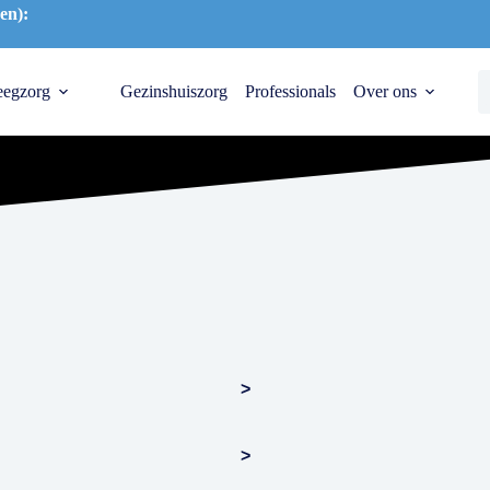
en):
eegzorg
Gezinshuiszorg
Professionals
Over ons
>
>