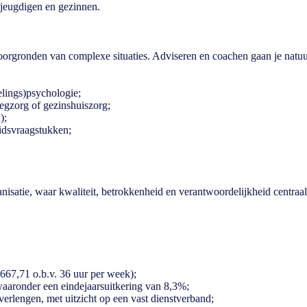
r jeugdigen en gezinnen.
 doorgronden van complexe situaties. Adviseren en coachen gaan je natuur
elings)psychologie;
eegzorg of gezinshuiszorg;
n);
eidsvraagstukken;
atie, waar kwaliteit, betrokkenheid en verantwoordelijkheid centraal st
6667,71 o.b.v. 36 uur per week);
aaronder een eindejaarsuitkering van 8,3%;
d verlengen, met uitzicht op een vast dienstverband;