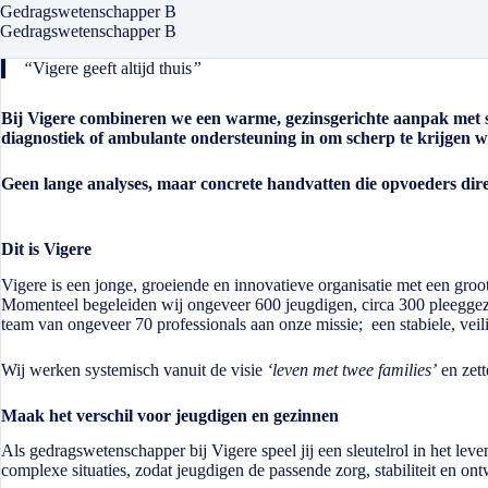
Gedragswetenschapper B
Gedragswetenschapper B
“
Vigere geeft altijd thuis
”
Bij Vigere combineren we een warme, gezinsgerichte aanpak met s
diagnostiek of ambulante ondersteuning in om scherp te krijgen w
Geen lange analyses, maar concrete handvatten die opvoeders dir
Dit is Vigere
Vigere is een jonge, groeiende en innovatieve organisatie met een groo
Momenteel begeleiden wij ongeveer 600 jeugdigen, circa 300 pleegge
team van ongeveer 70 professionals aan onze missie; een stabiele, veil
Wij werken systemisch vanuit de visie
‘leven met twee families’
en zett
Maak het verschil voor jeugdigen en gezinnen
Als gedragswetenschapper bij Vigere speel jij een sleutelrol in het lev
complexe situaties, zodat jeugdigen de passende zorg, stabiliteit en ont