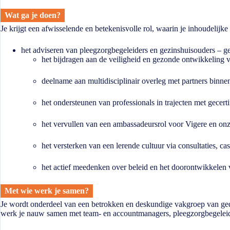
Wat ga je doen?
Je krijgt een afwisselende en betekenisvolle rol, waarin je inhoudelijk
het adviseren van pleegzorgbegeleiders en gezinshuisouders – g
het bijdragen aan de veiligheid en gezonde ontwikkeling 
deelname aan multidisciplinair overleg met partners binn
het ondersteunen van professionals in trajecten met gecert
het vervullen van een ambassadeursrol voor Vigere en on
het versterken van een lerende cultuur via consultaties, 
het actief meedenken over beleid en het doorontwikkelen 
Met wie werk je samen?
Je wordt onderdeel van een betrokken en deskundige vakgroep van gedra
werk je nauw samen met team- en accountmanagers, pleegzorgbegeleid