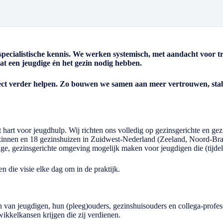
pecialistische kennis. We werken systemisch, met aandacht voor t
at een jeugdige én het gezin nodig hebben.
ect verder helpen. Zo bouwen we samen aan meer vertrouwen, stabi
t hart voor jeugdhulp. Wij richten ons volledig op gezinsgerichte en g
zinnen en 18 gezinshuizen in Zuidwest-Nederland (Zeeland, Noord-Br
ige, gezinsgerichte omgeving mogelijk maken voor jeugdigen die (tijdel
en die visie elke dag om in de praktijk.
en van jeugdigen, hun (pleeg)ouders, gezinshuisouders en collega-profes
wikkelkansen krijgen die zij verdienen.