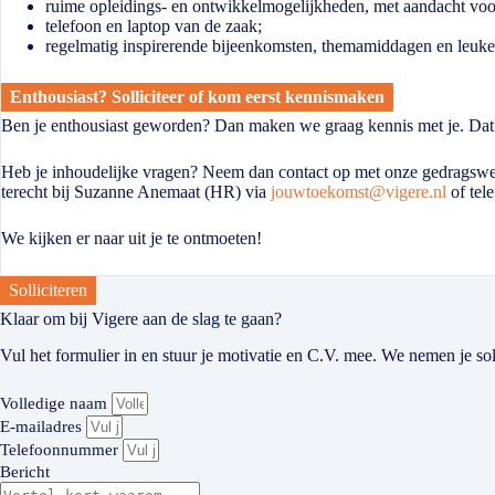
ruime opleidings- en ontwikkelmogelijkheden, met aandacht voo
telefoon en laptop van de zaak;
regelmatig inspirerende bijeenkomsten, themamiddagen en leuke
Enthousiast? Solliciteer of kom eerst kennismaken
Ben je enthousiast geworden? Dan maken we graag kennis met je. Dat kan
Heb je inhoudelijke vragen? Neem dan contact op met onze gedragsw
terecht bij Suzanne Anemaat (HR) via
jouwtoekomst@vigere.nl
of
tel
We kijken er naar uit je te ontmoeten!
Solliciteren
Klaar om bij Vigere aan de slag te gaan?
Vul het formulier in en stuur je motivatie en C.V. mee. We nemen je sol
Volledige naam
E-mailadres
Telefoonnummer
Bericht