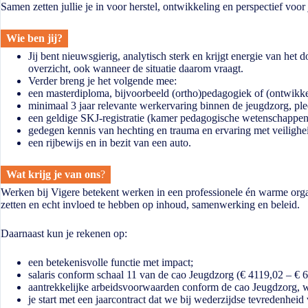
Samen zetten jullie je in voor herstel, ontwikkeling en perspectief voo
Wie ben jij?
Jij bent nieuwsgierig, analytisch sterk en krijgt energie van het
overzicht, ook wanneer de situatie daarom vraagt.
Verder breng je het volgende mee:
een masterdiploma, bijvoorbeeld (ortho)pedagogiek of (ontwikk
minimaal 3 jaar relevante werkervaring binnen de jeugdzorg, pl
een geldige SKJ-registratie (kamer pedagogische wetenschappe
gedegen kennis van hechting en trauma en ervaring met veiligh
een rijbewijs en in bezit van een auto.
Wat krijg je van ons
?
Werken bij Vigere betekent werken in een professionele én warme organis
zetten en echt invloed te hebben op inhoud, samenwerking en beleid.
Daarnaast kun je rekenen op:
een betekenisvolle functie met impact;
salaris conform schaal 11 van de cao Jeugdzorg (€ 4119,02 – € 
aantrekkelijke arbeidsvoorwaarden conform de cao Jeugdzorg, w
je start met een jaarcontract dat we bij wederzijdse tevredenhei