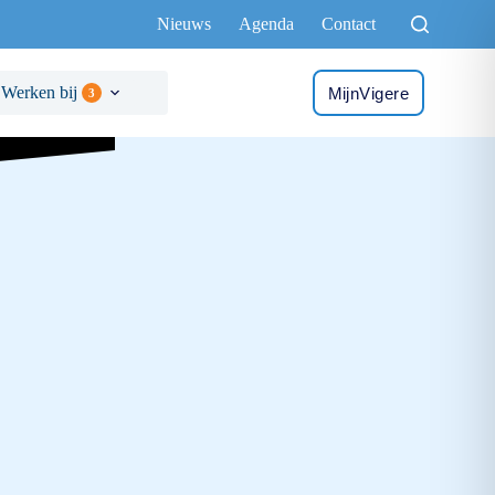
Nieuws
Agenda
Contact
Werken bij
MijnVigere
3