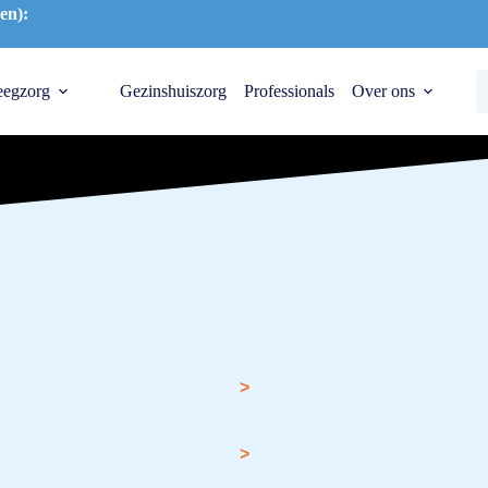
en):
eegzorg
Gezinshuiszorg
Professionals
Over ons
>
>