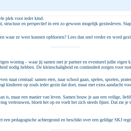
ele plek voor ieder kind.
t, structuur en perspectief in een zo gewoon mogelijk gezinsleven. Stap
bieden waar ze weer kunnen opbloeien? Lees dan snel verder en word gez
n woning – waar jij samen met je partner en eventueel jullie eigen kind
jheid nodig hebben. De kleinschaligheid en continuïteit zorgen voor rus
ven staat centraal: samen eten, naar school gaan, spelen, sporten, prat
ngt kinderen op zoals ieder gezin dat doet, maar met extra aandacht voo
an is, maar een manier van leven. Samen bouw je aan een veilige, liefd
g vertrouwen, bloeit het op en voelt het zich steeds fijner. Dat zie je 
t een pedagogische achtergrond en beschikt over een geldige SKJ regis