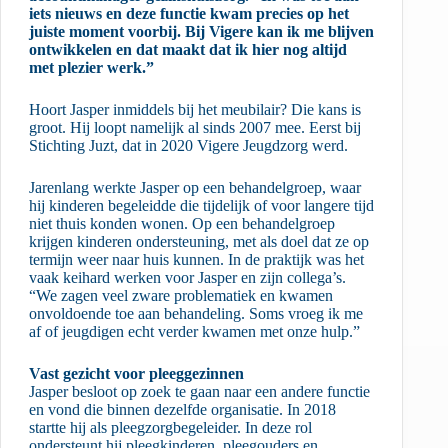
iets nieuws en deze functie kwam precies op het
juiste moment voorbij. Bij Vigere kan ik me blijven
ontwikkelen en dat maakt dat ik hier nog altijd
met plezier werk.”
Hoort Jasper inmiddels bij het meubilair? Die kans is
groot. Hij loopt namelijk al sinds 2007 mee. Eerst bij
Stichting Juzt, dat in 2020 Vigere Jeugdzorg werd.
Jarenlang werkte Jasper op een behandelgroep, waar
hij kinderen begeleidde die tijdelijk of voor langere tijd
niet thuis konden wonen. Op een behandelgroep
krijgen kinderen ondersteuning, met als doel dat ze op
termijn weer naar huis kunnen. In de praktijk was het
vaak keihard werken voor Jasper en zijn collega’s.
“We zagen veel zware problematiek en kwamen
onvoldoende toe aan behandeling. Soms vroeg ik me
af of jeugdigen echt verder kwamen met onze hulp.”
Vast gezicht voor pleeggezinnen
Jasper besloot op zoek te gaan naar een andere functie
en vond die binnen dezelfde organisatie. In 2018
startte hij als pleegzorgbegeleider. In deze rol
ondersteunt hij pleegkinderen, pleegouders en