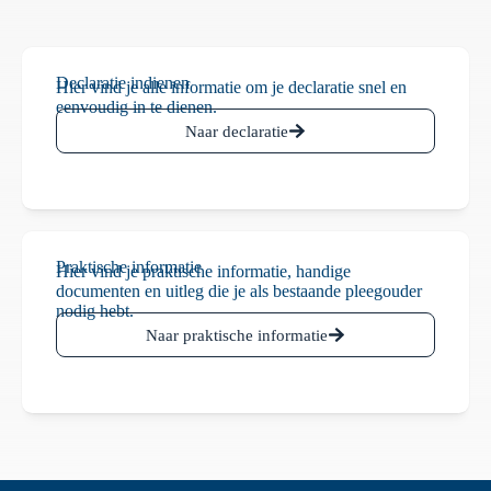
Declaratie indienen
Hier vind je alle informatie om je declaratie snel en
eenvoudig in te dienen.
Naar declaratie
Praktische informatie
Hier vind je praktische informatie, handige
documenten en uitleg die je als bestaande pleegouder
nodig hebt.
Naar praktische informatie