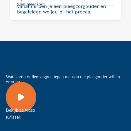
Start pleegzorg
Vanaf nu ben je een pleegzorgouder en
begeleiden we jou bij het proces.
Wat ik zou willen zeggen tegen mensen die pleegouder willen
worden
Bekijk de video
Kristel