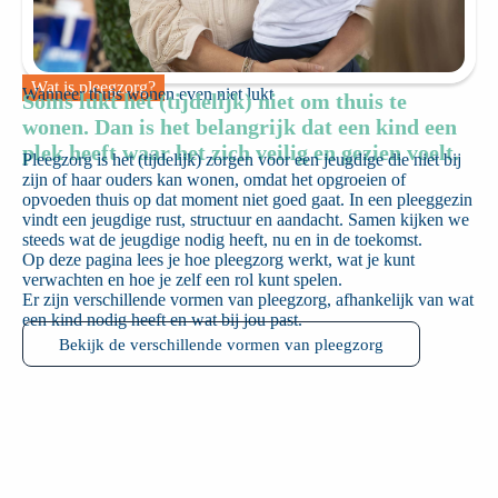
Wat is pleegzorg?
Wanneer thuis wonen even niet lukt
Soms lukt het (tijdelijk) niet om thuis te
wonen. Dan is het belangrijk dat een kind een
plek heeft waar het zich veilig en gezien voelt.
Pleegzorg is het (tijdelijk) zorgen voor een jeugdige die niet bij
zijn of haar ouders kan wonen, omdat het opgroeien of
opvoeden thuis op dat moment niet goed gaat. In een pleeggezin
vindt een jeugdige rust, structuur en aandacht. Samen kijken we
steeds wat de jeugdige nodig heeft, nu en in de toekomst.
Op deze pagina lees je hoe pleegzorg werkt, wat je kunt
verwachten en hoe je zelf een rol kunt spelen.
Er zijn verschillende vormen van pleegzorg, afhankelijk van wat
een kind nodig heeft en wat bij jou past.
Bekijk de verschillende vormen van pleegzorg