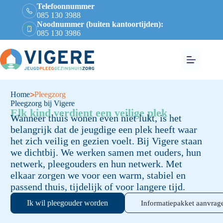
Telefoonnummer
085 130 3988
Noodnummer (buiten kantoortijden):
085 130 3986
Home
Pleegzorg
>
Pleegzorg bij Vigere
Elk kind verdient een veilige plek
Wanneer thuis wonen even niet lukt, is het
belangrijk dat de jeugdige een plek heeft waar
het zich veilig en gezien voelt.
Bij Vigere staan
we dichtbij. We werken samen met ouders, hun
netwerk, pleegouders en hun netwerk. Met
elkaar zorgen we voor een warm, stabiel en
passend thuis, tijdelijk of voor langere tijd.
Ik wil pleegouder worden
Informatiepakket aanvrag