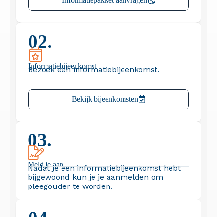
Informatiepakket aanvragen
02.
Informatie­bijeenkomst
Bezoek een informatiebijeenkomst.
Bekijk bijeenkomsten
03.
Meld je aan
Nadat je een informatiebijeenkomst hebt
bijgewoond kun je je aanmelden om
pleegouder te worden.