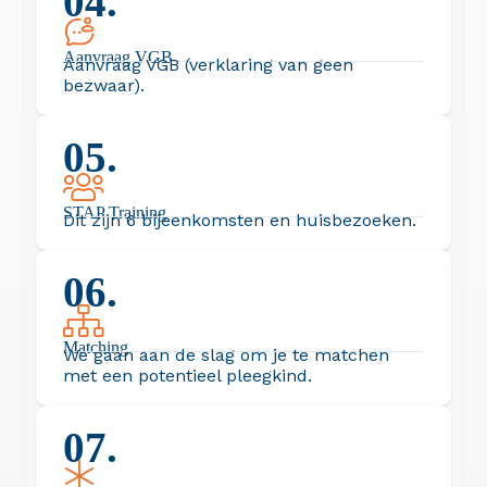
04.
Aanvraag VGB
Aanvraag VGB (verklaring van geen
bezwaar).
05.
STAP Training
Dit zijn 6 bijeenkomsten en huisbezoeken.
06.
Matching
We gaan aan de slag om je te matchen
met een potentieel pleegkind.
07.