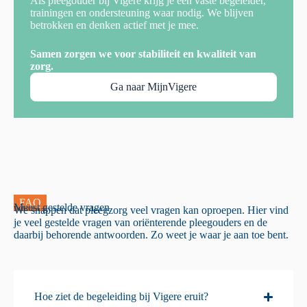
Als pleegouder bij Vigere krijg je een vaste begeleider,
trainingen en ondersteuning waar nodig. We blijven
betrokken en denken actief met je mee.
Samen zorgen we voor stabiliteit en kwaliteit van
zorg.
Ga naar MijnVigere
FAQ
Meest gestelde vragen
We snappen dat pleegzorg veel vragen kan oproepen. Hier vind
je veel gestelde vragen van oriënterende pleegouders en de
daarbij behorende antwoorden. Zo weet je waar je aan toe bent.
Hoe ziet de begeleiding bij Vigere eruit?