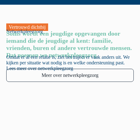
Vertrouwd dichtbij
Netwerkpleegzorg
Soms wordt een jeugdige opgevangen door
iemand die de jeugdige al kent: familie,
vrienden, buren of andere vertrouwde mensen.
Dat noemen we netwerkpleegzorg.
Omdat er al een relatie is, ziet het traject er vaak anders uit. We
kijken per situatie wat nodig is en welke ondersteuning past.
Lees meer over netwerkpleegzorg
Meer over netwerkpleegzorg