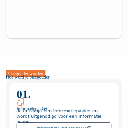
Pleegouder worden
Hoe word je pleegouder
01.
Informatie­pakket
Je ontvangt een informatiepakket en
wordt uitgenodigd voor een informatie
avond.