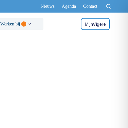
Nieuws
Agenda
Contact
Werken bij
MijnVigere
3