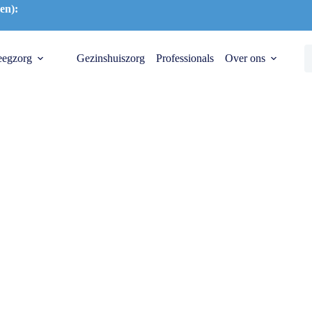
en):
eegzorg
Gezinshuiszorg
Professionals
Over ons