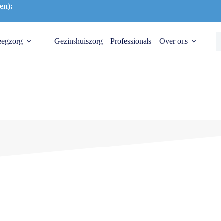
en):
eegzorg
Gezinshuiszorg
Professionals
Over ons