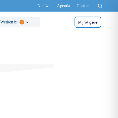
Nieuws
Agenda
Contact
Werken bij
MijnVigere
3