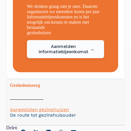
We denken graag met je mee. Daarom
organiseren we meerdere keren per jaar
Informatiebijeenkomsten en is het
mogelijk om kennis te maken met
bestaande
gezinshuizen
Aanmelden
→
informatiebijeenkomst
Gezinshuiszorg
Aangesloten gezinshuizen
De route tot gezinshuisouder
Delen