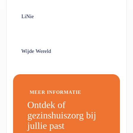
LiNie
Wijde Wereld
MEER INFORMATIE
Ontdek of
gezinshuiszorg bij
jullie past