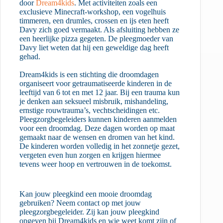
door
Dream4kids
. Met activiteiten zoals een
exclusieve Minecraft-workshop, een vogelhuis
timmeren, een drumles, crossen en ijs eten heeft
Davy zich goed vermaakt. Als afsluiting hebben ze
een heerlijke pizza gegeten. De pleegmoeder van
Davy liet weten dat hij een geweldige dag heeft
gehad.
Dream4kids is een stichting die droomdagen
organiseert voor getraumatiseerde kinderen in de
leeftijd van 6 tot en met 12 jaar. Bij een trauma kun
je denken aan seksueel misbruik, mishandeling,
ernstige rouwtrauma’s, vechtscheidingen etc.
Pleegzorgbegeleiders kunnen kinderen aanmelden
voor een droomdag. Deze dagen worden op maat
gemaakt naar de wensen en dromen van het kind.
De kinderen worden volledig in het zonnetje gezet,
vergeten even hun zorgen en krijgen hiermee
tevens weer hoop en vertrouwen in de toekomst.
Kan jouw pleegkind een mooie droomdag
gebruiken? Neem contact op met jouw
pleegzorgbegeleider. Zij kan jouw pleegkind
opgeven bij Dream4kids en wie weet komt zijn of