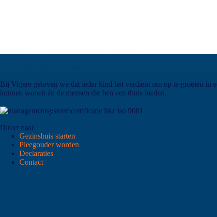
Resultaten tevredenheidsonderzoek jeugdigen
Lees meer
9 juni 2026
0 mins
Bij Vigere geloven we dat ieder kind het verdient om op te groeien in 
kunnen wonen én de mensen die hen een thuis bieden.
Direct naar
Gezinshuis starten
Pleegouder worden
Declaraties
Contact