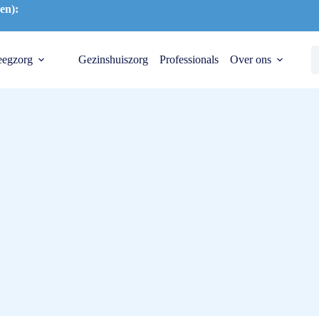
en):
eegzorg
Gezinshuiszorg
Professionals
Over ons