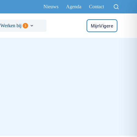
Nieuws
Agenda
Contact
Werken bij
MijnVigere
3