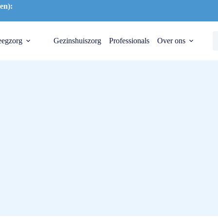
en):
eegzorg
Gezinshuiszorg
Professionals
Over ons