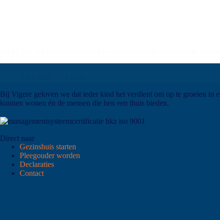
Na 27 jaar vol liefde, toewijding en onvermoeibare inzet nemen Wilma 
[…]
Lees meer
2 juli 2025
2 mins
Bij Vigere geloven we dat ieder kind het verdient om op te groeien in 
kunnen wonen én de mensen die hen een thuis bieden.
Direct naar
Gezinshuis starten
Pleegouder worden
Declaraties
Contact