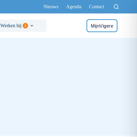
Nieuws
Agenda
Contact
Werken bij
MijnVigere
3