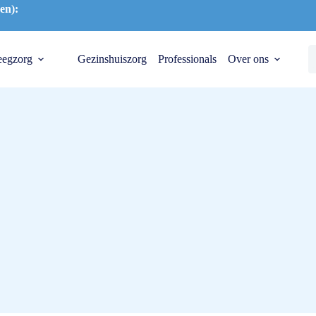
en):
eegzorg
Gezinshuiszorg
Professionals
Over ons