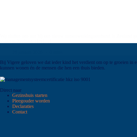
Wij sluiten ons aan bij een nieuw samenwerkingsverband in Zeeland g
jeugd in Zeeland. Het […]
Lees meer
26 januari 2026
0 mins
Bij Vigere geloven we dat ieder kind het verdient om op te groeien in 
kunnen wonen én de mensen die hen een thuis bieden.
Direct naar
Gezinshuis starten
Pleegouder worden
Declaraties
Contact