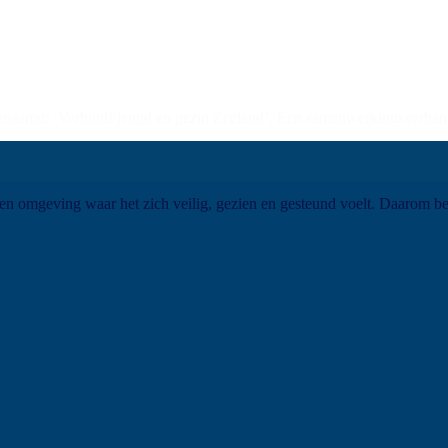
enaamd: ‘Verbind! jeugd en gezin Zeeland’. Een samenwerkingsverband 
een omgeving waar het zich veilig, gezien en gesteund voelt. Daarom beg