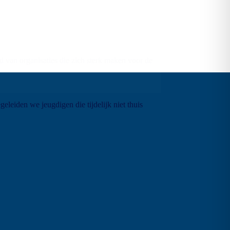
van organisaties die zich sterk maken voor de
eleiden we jeugdigen die tijdelijk niet thuis