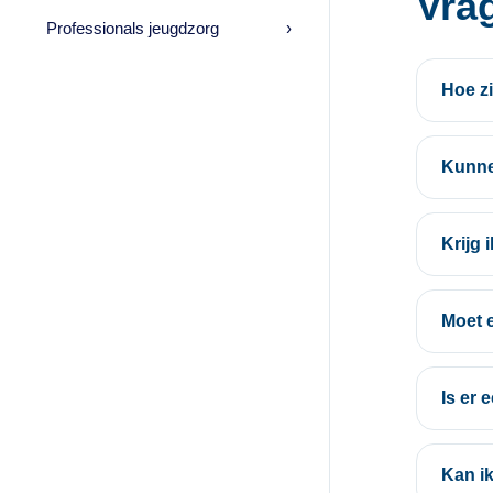
Vra
Professionals jeugdzorg
›
Hoe zi
Kunne
Krijg 
Moet 
Is er
Kan i