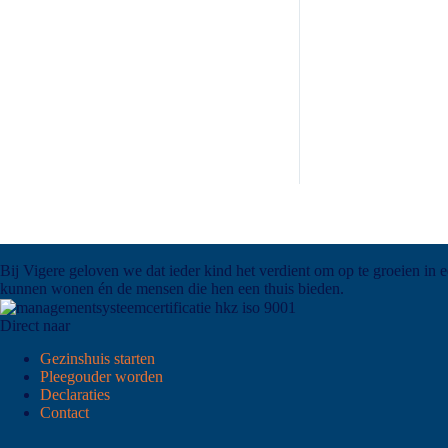
Bij Vigere geloven we dat ieder kind het verdient om op te groeien in 
kunnen wonen én de mensen die hen een thuis bieden.
Direct naar
Gezinshuis starten
Pleegouder worden
Declaraties
Contact