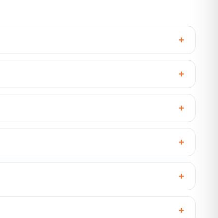
+
+
+
+
+
+