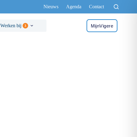
Nieuws
Agenda
Contact
Werken bij
MijnVigere
3