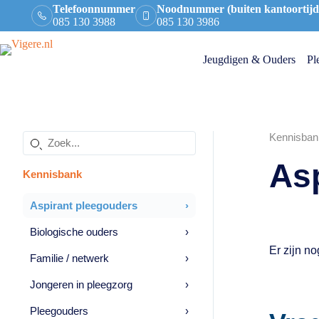
Ga
Telefoonnummer
Noodnummer (buiten kantoortijd
naar
085 130 3988
085 130 3986
de
inhoud
Jeugdigen & Ouders
Pl
Kennisban
Zoeken
in
As
de
Kennisbank
kennisbank
Aspirant pleegouders
›
Biologische ouders
›
Er zijn n
Familie / netwerk
›
Jongeren in pleegzorg
›
Pleegouders
›