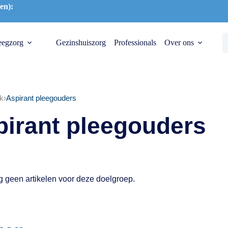
en):
eegzorg
Gezinshuiszorg
Professionals
Over ons
k
›
Aspirant pleegouders
pirant pleegouders
og geen artikelen voor deze doelgroep.