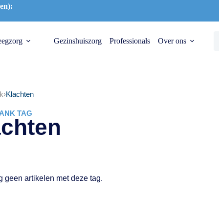
en):
eegzorg
Gezinshuiszorg
Professionals
Over ons
k
›
Klachten
ANK TAG
achten
g geen artikelen met deze tag.