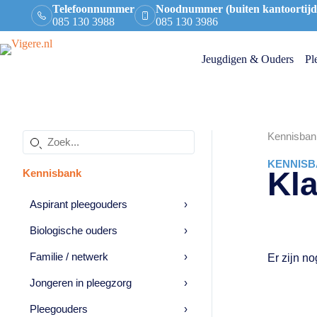
Telefoonnummer
Noodnummer (buiten kantoortijd
085 130 3988
085 130 3986
Jeugdigen & Ouders
Pl
Kennisban
KENNISB
Kl
Kennisbank
Aspirant pleegouders
›
Biologische ouders
›
Familie / netwerk
›
Er zijn no
Jongeren in pleegzorg
›
Pleegouders
›