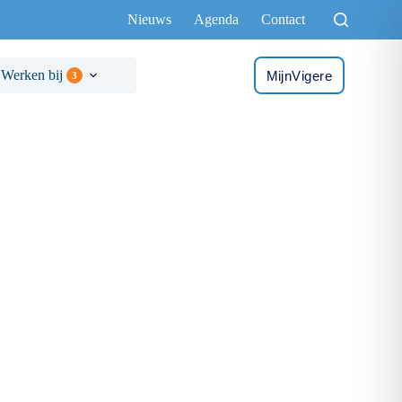
Nieuws
Agenda
Contact
Werken bij
MijnVigere
3