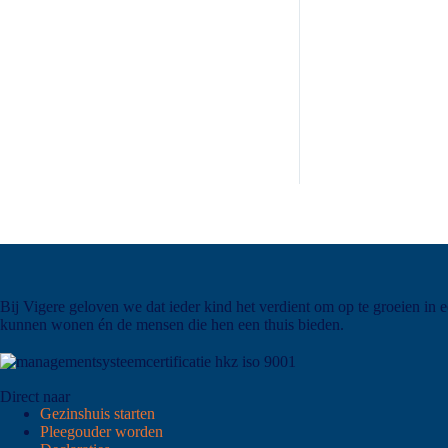
Bij Vigere geloven we dat ieder kind het verdient om op te groeien in 
kunnen wonen én de mensen die hen een thuis bieden.
Direct naar
Gezinshuis starten
Pleegouder worden