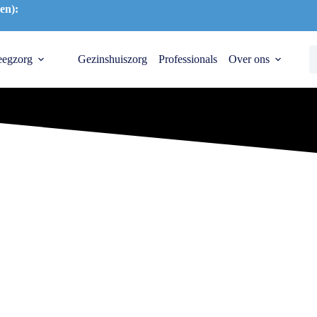
en):
eegzorg
Gezinshuiszorg
Professionals
Over ons