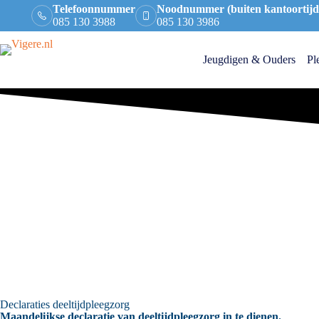
Telefoonnummer
Noodnummer (buiten kantoortijd
085 130 3988
085 130 3986
Jeugdigen & Ouders
Pl
Declaraties deeltijdpleegzorg
Maandelijkse declaratie van deeltijdpleegzorg in te dienen.