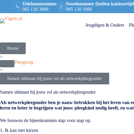
Telefoonnummer
Noodnummer (buiten kantoortijd
085 130 3988
085 130 3986
Jeugdigen & Ouders
Pl
Home
>
Pleegzorg
>
Samen stilstaan bij jouw rol als netwerkpleegouder
Samen stilstaan bij jouw rol als netwerkpleegouder
Als netwerkpleegouder ben je nauw betrokken bij het leven van ee
leren en beter te begrijpen wat jouw pleegkind nodig heeft, en wa
We bouwen de bijeenkomsten stap voor stap op.
1. Ik kan niet kiezen