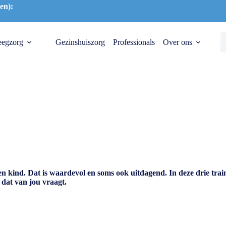
en):
eegzorg
Gezinshuiszorg
Professionals
Over ons
n kind. Dat is waardevol en soms ook uitdagend. In deze drie trai
t dat van jou vraagt.