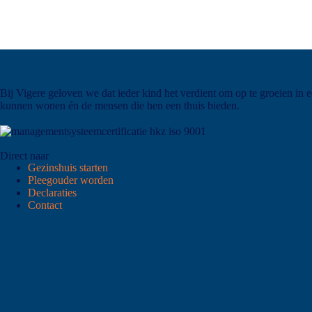
Bij Vigere geloven we dat ieder kind het verdient om op te groeien in 
kunnen wonen én de mensen die hen een thuis bieden.
Direct naar
Gezinshuis starten
Pleegouder worden
Declaraties
Contact