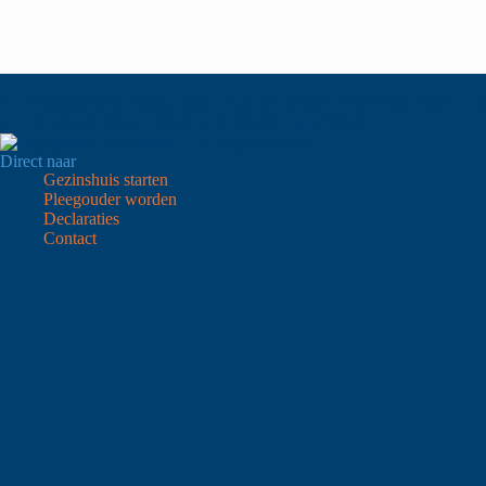
Bij Vigere geloven we dat ieder kind het verdient om op te groeien in 
kunnen wonen én de mensen die hen een thuis bieden.
Direct naar
Gezinshuis starten
Pleegouder worden
Declaraties
Contact