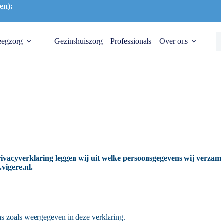
en):
eegzorg
Gezinshuiszorg
Professionals
Over ons
 privacyverklaring leggen wij uit welke persoonsgegevens wij ver
vigere.nl.
s zoals weergegeven in deze verklaring.