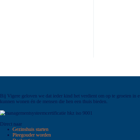
Bij Vigere geloven we dat ieder kind het verdient om op te groeien in 
kunnen wonen én de mensen die hen een thuis bieden.
Direct naar
Gezinshuis starten
Pleegouder worden