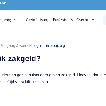
en):
eegzorg
Gezinshuiszorg
Professionals
Over ons
Pleegzorg & wonen
›
Jongeren in pleegzorg
 ik zakgeld?
ouders en gezinshuisouders geven zakgeld. Hoeveel dat is 
 leeftijd verschilt per gezin.