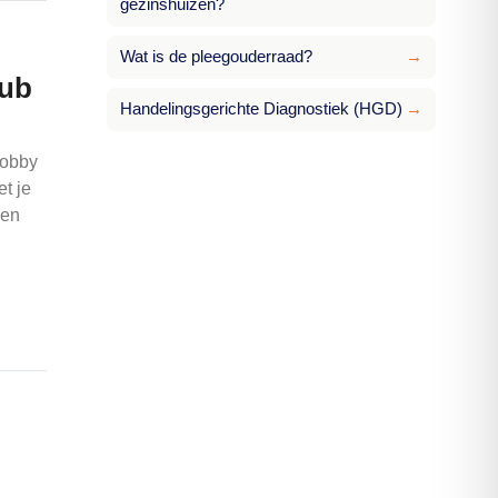
gezinshuizen?
Wat is de pleegouderraad?
→
lub
Handelingsgerichte Diagnostiek (HGD)
→
hobby
t je
ken