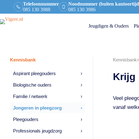
Telefoonnummer
Noodnummer (buiten kantoortijd
085 130 3988
085 130 3986
Jeugdigen & Ouders
Pl
Kennisbank
Kennisbank
›
Aspirant pleegouders
›
Krijg
Biologische ouders
›
Familie / netwerk
›
Veel pleeg
vanaf welke
Jongeren in pleegzorg
›
Pleegouders
›
Professionals jeugdzorg
›