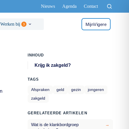
Nieuws
Agenda
Contact
Werken bij
MijnVigere
3
INHOUD
Krijg ik zakgeld?
TAGS
Afspraken
geld
gezin
jongeren
en
zakgeld
GERELATEERDE ARTIKELEN
Wat is de klankbordgroep
→