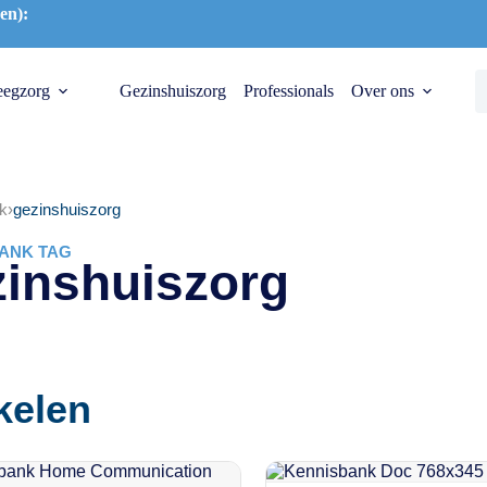
en):
eegzorg
Gezinshuiszorg
Professionals
Over ons
k
›
gezinshuiszorg
ANK TAG
zinshuiszorg
kelen