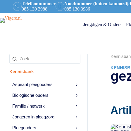
Ga
Telefoonnummer
Noodnummer (buiten kantoortijd
naar
085 130 3988
085 130 3986
de
inhoud
Jeugdigen & Ouders
Pl
Kennisban
Zoeken
in
KENNISB
de
ge
Kennisbank
kennisbank
Aspirant pleegouders
›
Biologische ouders
›
Familie / netwerk
›
Arti
Jongeren in pleegzorg
›
Pleegouders
›