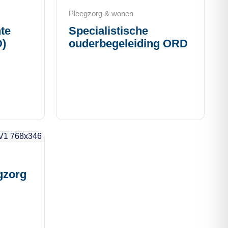
Pleegzorg & wonen
te
Specialistische
D)
ouderbegeleiding ORD
gzorg