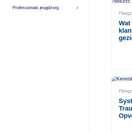
Professionals jeugdzorg
›
Pleegz
Wat 
kla
gez
Pleegz
Sys
Trau
Opv