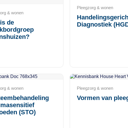
Pleegzorg & wonen
org & wonen
Handelingsgerich
is de
Diagnostiek (HG
nkbordgroep
inshuizen?
org & wonen
Pleegzorg & wonen
teembehandeling
Vormen van plee
masensitief
oeden (STO)