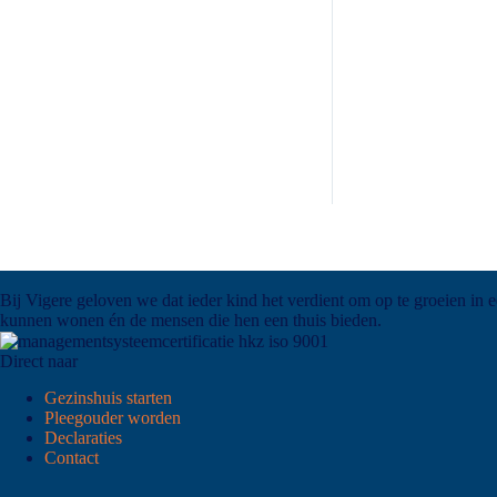
Bij Vigere geloven we dat ieder kind het verdient om op te groeien in 
kunnen wonen én de mensen die hen een thuis bieden.
Direct naar
Gezinshuis starten
Pleegouder worden
Declaraties
Contact